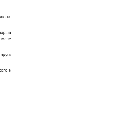
лена.
марша
после
арусь
ого и